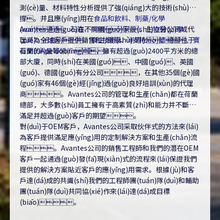
測(cè)量、材料特性分析提供了強(qiáng)大的技術(shù)支
撐。并且應(yīng)用在
食品和飲料、制藥/化學
(xué)、石油、照明、生物醫(yī)學
Avantes通過(guò)在不同國(guó)家設(shè)立分公司或代
(xué)、冶金、真空/鍍膜、半導(dǎo)體、寶
理商為全球客戶提供銷售和技術(shù)支持，總部位于
石測(cè)量等領(lǐng)域。
荷蘭的Apeldoorn，擁有超過(guò)2400平方米的總
部大廈，同時(shí)在美國(guó)、中國(guó)、英國
(guó)、德國(guó)有分公司，在其他35個(gè)國
(guó)家有46個(gè)經(jīng)過(guò)良好培訓(xùn)的代理
商。Avantes公司的管理和生產(chǎn)都在荷蘭
總部，大多數(shù)員工擁有于高素質(zhì)和能力并不斷地
滿足并超過(guò)客戶的期望。
對(duì)于OEM客戶，Avantes公司采取伙伴式的方法來(lái)
為客戶提供滿足應(yīng)用的定制解決方案和生產(chǎn)流
程。Avantes公司的銷售工程師和我們的潛在OEM
客戶一起通過(guò)發(fā)現(xiàn)式的流程來(lái)保證我們
提供的解決方案貼近客戶的應(yīng)用需求。根據(jù)和客
戶達(dá)成的共識(shí)我們的工程師團(tuán)隊(duì)和輔助
團(tuán)隊(duì)共同協(xié)作來(lái)達(dá)成目標
(biāo)。