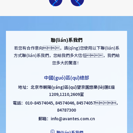
聯(lián)系我們
若您有合作意向，請(qǐng)您使用以下聯(lián)系
方式聯(lián)系我們，您給我們多大信任，我們給
您多大的驚喜！
中國(guó)區(qū)總部
地址：北京市朝陽(yáng)區(qū)望京園悠樂(lè)匯E座
1209,1210,2609室
電話：010-84574045, 84574046, 84574057，
84787300
郵箱：info@avantes.com.cn
聯(lián)系我們