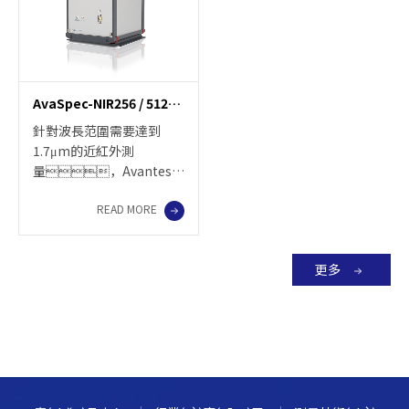
的靈敏度、更輕的重量和
更小的體積。
它基于100mm焦距和0.13
數(shù)值孔徑的光學(xué)
平臺，在分辨
AvaSpec-NIR256 / 512-1.7-HSC-EVO制冷型近紅外光纖光譜儀
率和靈敏度之間取得了平
衡。
針對波長范圍需要達到
1.7μm的近紅外測
量，Avantes公
司推出了制冷型光譜儀
READ MORE
AvaSpec-NIR256 / 512-
1.7-HSC-
EVO。此光譜
更多
儀采用了100mm焦距的高
靈敏度光學(xué)平臺和
EVO電路板。這兩款
光譜儀高速采樣速度和積
分時間可短至20μs。