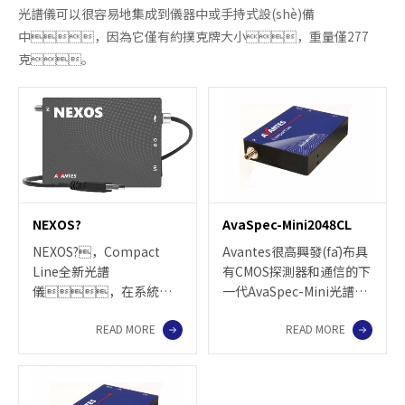
光譜儀可以很容易地集成到儀器中或手持式設(shè)備
中，因為它僅有約撲克牌大小，重量僅277
克。
NEXOS?
AvaSpec-Mini2048CL
NEXOS?，Compact
Avantes很高興發(fā)布具
Line全新光譜
有CMOS探測器和通信的下
儀，在系統
一代AvaSpec-Mini光譜
(tǒng)集成中的應(yīng)用
儀。 CL系列只
READ MORE
READ MORE
中擁有強大的性
有紙牌的大小，但具有
能。NEXOS?兼
很好的溫度和波長穩(wěn)
容Avantes光源、配件和
定性。 該儀器易于隨身攜
AvaSoft軟件。NEXOS?是
帶，非常適合手持