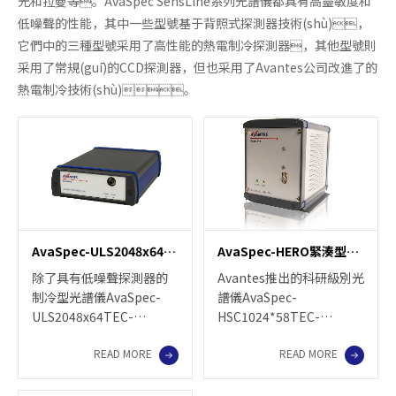
光和拉曼等。AvaSpec SensLine系列光譜儀都具有高靈敏度和
低噪聲的性能，其中一些型號基于背照式探測器技術(shù)，
它們中的三種型號采用了高性能的熱電制冷探測器，其他型號則
采用了常規(guī)的CCD探測器，但也采用了Avantes公司改進了的
熱電制冷技術(shù)。
AvaSpec-ULS2048x64-EVO
AvaSpec-HERO緊湊型背照式光纖光譜儀
除了具有低噪聲探測器的
Avantes推出的科研級別光
制冷型光譜儀AvaSpec-
譜儀AvaSpec-
ULS2048x64TEC-
HSC1024*58TEC-
EVO，Avantes還提供了
EVO（AvaSpec-
READ MORE
READ MORE
更實惠的非制冷型光譜儀
HERO）。
AvaSpec-ULS2048x64-
EVO。