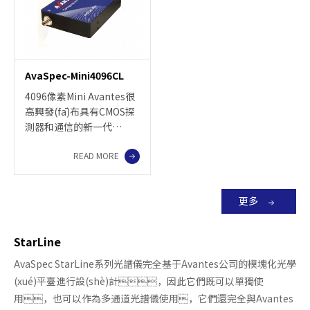
一個性能強大的多功能設
式應(yīng)用。
(shè)備，可以根
據(jù)您的應(yīng)用需求
進行定制。NEXOS?有三種
不同的系列，每一種
AvaSpec-Mini4096CL
都是為滿足不同應(yīng)用
需求而設(shè)計
4096像素Mini Avantes很
的。
高興發(fā)布具有CMOS探
測器和通信的新一代
AvaSpec-Mini光譜儀。 與
READ MORE
早期的AvaSpec-Mini一
樣，CL系列只有
撲克牌的大小，但具有很
更多
好的溫度和波長穩(wěn)定
性。 該儀器易
于隨身攜帶，非常
StarLine
適合手持式應(yīng)
AvaSpec StarLine系列光譜儀完全基于Avantes公司的模塊化光學
用。
(xué)平臺進行設(shè)計，因此它們既可以單獨使
用，也可以作為多通道光譜儀使用，它們還完全與Avantes