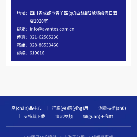
地址：
四川省成都市青羊區(qū)白絲街2號繽紛假日酒
店1020室
郵箱：
info@avantes.com.cn
傳真：
021-62565236
電話：
028-86533466
郵編：
610016
產(chǎn)品中心
行業(yè)應(yīng)用
測量技術(shù)
支持與下載
演示視頻
關(guān)于我們
中國區(qū)總部
上海子公司
成都辦事處