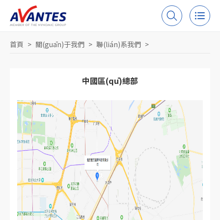
首頁
>
關(guān)于我們
>
聯(lián)系我們
>
中國區(qū)總部