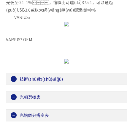
光低至0.1-1%，信噪比可達(dá)375:1，可以通過
(guò)USB3.0或以太網(wǎng)無(wú)縫連接。
VARIUS?
VARIUS? OEM
技術(shù)數(shù)據(jù)
光柵選擇表
光譜儀分辨率表