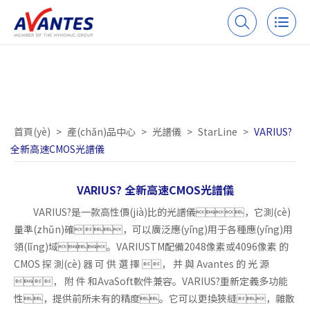
VARIUS? 全新高速CMOS光譜儀
首頁(yè)
>
產(chǎn)品中心
>
光譜儀
>
StarLine
>
VARIUS?
全新高速CMOS光譜儀
VARIUS? 全新高速CMOS光譜儀
VARIUS?是一款高性價(jià)比的光譜儀，它測(cè)
量準(zhǔn)確，可以廣泛應(yīng)用于各種應(yīng)用
領(lǐng)域。VARIUSTM配備2048像素或4096像素 的
CMOS 探 測(cè) 器 可 供 選 擇 ， 并 與 Avantes 的 光 源
， 附 件 和AvaSoft軟件兼容。VARIUS?重新定義多功能
性，提供前所未有的精度。它可以更換狹縫，雜散