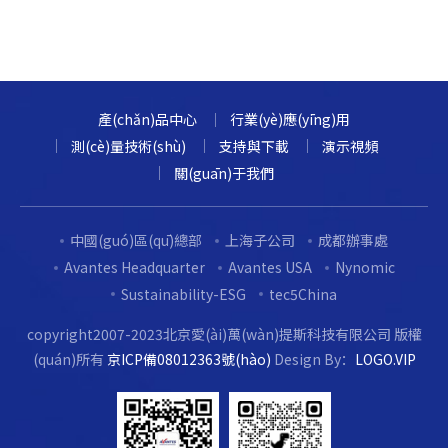
產(chǎn)品中心
行業(yè)應(yīng)用
測(cè)量技術(shù)
支持與下載
演示視頻
關(guān)于我們
中國(guó)區(qū)總部
上海子公司
成都辦事處
Avantes Headquarter
Avantes USA
Nynomic
Sustainability-ESG
tec5China
copyright2007-2023北京愛(ài)萬(wàn)提斯科技有限公司 版權
(quán)所有
京ICP備08012363號(hào)
Design By：
LOGO.VIP