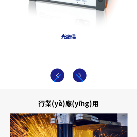
光譜儀
行業(yè)應(yīng)用