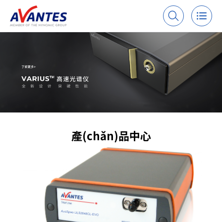
Empowering Spectroscopy
Solutions
了解更多
產(chǎn)品中心