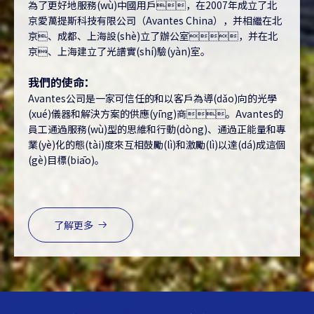
為了更好地服務(wù)中國用戶，在2007年成立了北
京愛萬提斯科技有限公司（Avantes China），并相繼在北
京、成都、上海設(shè)立了辦公室，并在北
京、上海建立了光譜實(shí)驗(yàn)室。
我們的使命：
Avantes公司是一家可信任的和以客戶為導(dǎo)向的光學
(xué)儀器和解決方案的供應(yīng)商。Avantes的
員工通過服務(wù)型的思維和行動(dòng)、通過正能量和專
業(yè)化的態(tài)度來互相鼓勵(lì)和激勵(lì)以達(dá)成這個
(gè)目標(biāo)。
了解更多